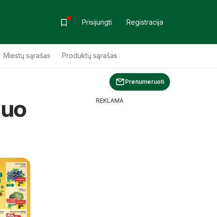
Prisijungti
Registracija
Miestų sąrašas
Produktų sąrašas
Prenumeruoti
nuo
REKLAMA