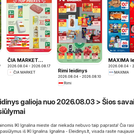
ČIA MARKET
MAXIMA le
0
2026.08.04 - 2026.08.17
2026.08.04 - 
leidinys
Rimi leidinys
ČIA MARKET
MAXIMA
2026.08.04 - 2026.08.10
Rimi
leidinys galioja nuo 2026.08.03 > Šios sava
siūlymai
ainomis IKI Ignalina mieste dar niekada nebuvo taip paprasta! Čia ras
pasiūlymus iš IKI Ignalina.
Ignalina - Eleidinys.lt
, visada rasite naujaus