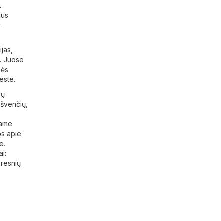
.
ius
s
ijas,
ų. Juose
bės
este.
sų
 švenčių,
kame
os apie
e.
ai
:
eresnių