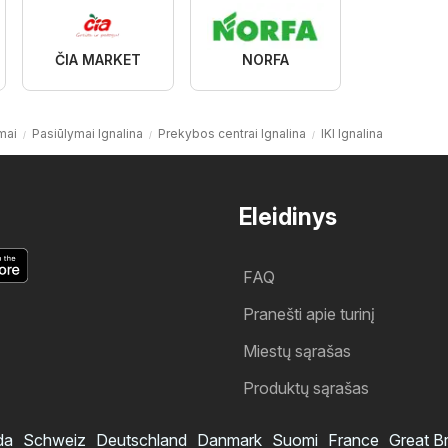
ČIA MARKET
NORFA
mai
Pasiūlymai Ignalina
Prekybos centrai Ignalina
IKI Ignalina
Eleidinys
FAQ
Pranešti apie turinį
Miestų sąrašas
Produktų sąrašas
da
Schweiz
Deutschland
Danmark
Suomi
France
Great Br