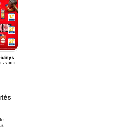
idinys
2026.08.10
itės
ite
ius