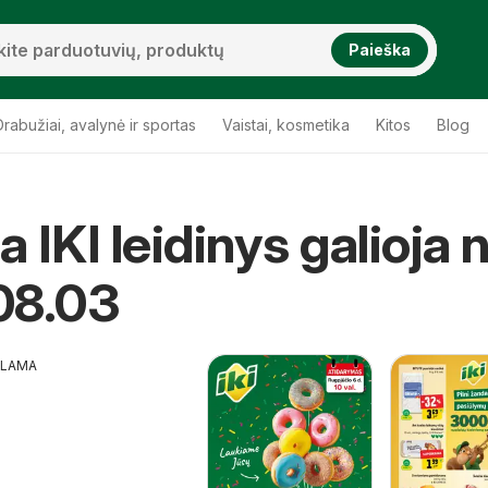
Paieška
Drabužiai, avalynė ir sportas
Vaistai, kosmetika
Kitos
Blog
a IKI leidinys galioja 
08.03
KLAMA