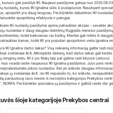
 kuriuos gali pasiūlyti IKI. Naujausi pasiūlymai galioja nuo 2026.08.03
ų nuolaidų, kurias IKI Ignalina siūlo 4 puslapiuose. Naudojant special
us, apsipirkti yra daug lengviau. Peržiūrėkite dabartines IKI nuolaida
anuokite apsipirkimą efektyviai ir patogiai.
iami IKI nuolaidų pasiūlymai apima patrauklias akcijas – savaitės akc
ėtojų nuolaidas ir daug daugiau išskirtinių Rugpjūtis mėnesio pasiūlym
ortimentas, todėl kiekvienas ras kažką. Klientai gali rinktis iš daugy
trauklias kainas, todėl IKI yra populiari apsipirkimo vieta Ignalina mi
yra IKI Ignalina darbo laikas? Visą reikiamą informaciją galite rasti mū
lioje svetainėje
iki.lt
. Atkreipkite dėmesį, kad darbo laikas gali keistis
ų renginių metu. IKI ir jos filialų taip pat galima rasti kituose Lietuvos
s mus visada rasite naujausius IKI Ignalina pasiūlymus. Juos jums ren
nepraleistumėte jokios nuolaidos. Bet jei ieškote daugiau informacij
ialioje jų svetainėje
iki.lt
. Jei IKI nepasiūlo to, ko ieškote, nesijaudinkit
 kitą parduotuvę savo mieste iš nurodytos kategorijos
Prekybos centr
T
,
NORFA
. Peržiūrėkite specialius jų pasiūlymus ir galbūt rasite dar g
uvės šioje kategorijoje Prekybos centrai