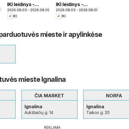
IKI leidinys -
IKI leidinys -
9
2026.08.03 - 2026.08.09
2026.08.03 - 2026.08.09
Specialūs
Specialūs
IKI
IKI
pasiūlymai IKI
pasiūlymai IKI
parduotuvės
parduotuvės
klientams
klientams
– parduotuvės mieste ir apylinkėse
tuvės mieste Ignalina
ČIA MARKET
NORFA
Ignalina
Ignalina
Aukštaičių g. 14
Taikos g. 20
REKLAMA