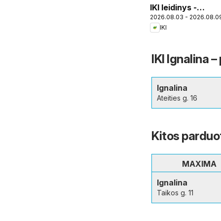
IKI leidinys -
2026.08.03 - 2026.08.0
Specialūs
IKI
pasiūlymai IKI
Pikas
parduotuvės
IKI Ignalina 
klientams
Ignalina
Ateities g. 16
Kitos parduo
MAXIMA
Ignalina
Taikos g. 11