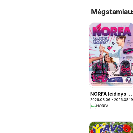
Mėgstamiausi 
NORFA leidinys -
2026.08.06 - 2026.08.19
Mokykla
NORFA