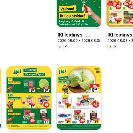
IKI leidinys -
IKI leidinys
2026.08.06 - 2026.08.09
2026.08.03 - 
Specialūs
IKI
IKI
pasiūlymai IKI
Priekulė
parduotuvės
klientams