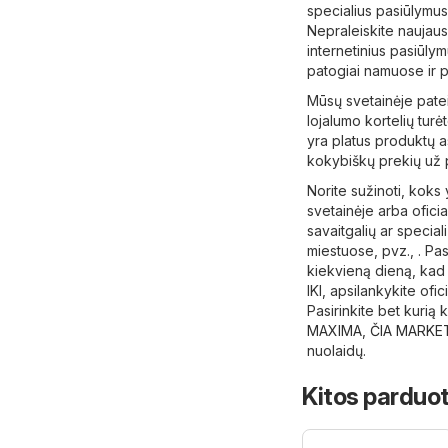
specialius pasiūlymus,
Nepraleiskite naujausi
internetinius pasiūlym
patogiai namuose ir pl
Mūsų svetainėje pateik
lojalumo kortelių tur
yra platus produktų as
kokybiškų prekių už pa
Norite sužinoti, koks 
svetainėje arba oficia
savaitgalių ar speciali
miestuose, pvz., . Pa
kiekvieną dieną, kad 
IKI, apsilankykite ofic
Pasirinkite bet kurią
MAXIMA
,
ČIA MARKE
nuolaidų.
Kitos parduot