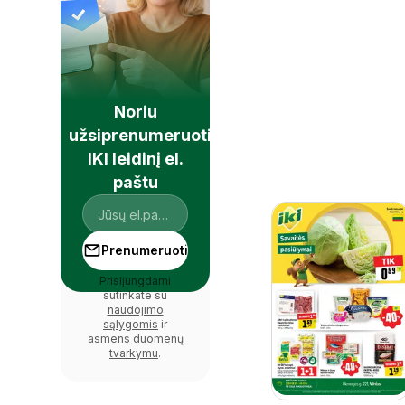
Noriu
užsiprenumeruoti
IKI leidinį el.
paštu
Prenumeruoti
Prisijungdami
sutinkate su
naudojimo
sąlygomis
ir
asmens duomenų
tvarkymu
.