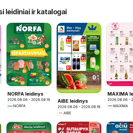
leidiniai ir katalogai
NORFA leidinys
MAXIMA le
2026.08.06 - 2026.08.19
2026.08.06 - 
AIBE leidinys
- Skonių d
NORFA
MAXIMA
2026.08.06 - 2026.08.18
AIBE