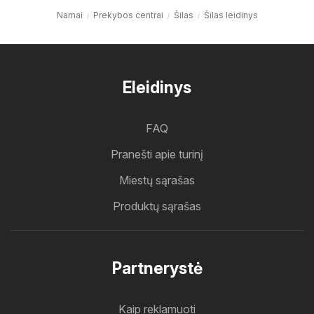
Namai
Prekybos centrai
Šilas
Šilas leidinys
Eleidinys
FAQ
Pranešti apie turinį
Miestų sąrašas
Produktų sąrašas
Partnerystė
Kaip reklamuoti