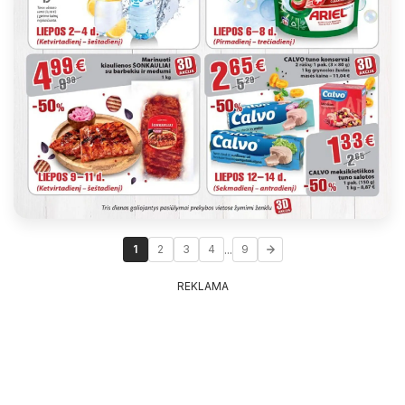
...
1
2
3
4
9
REKLAMA