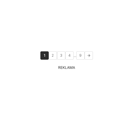
...
1
2
3
4
9
REKLAMA