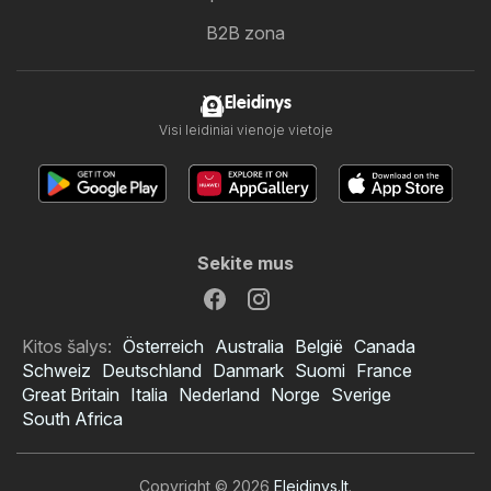
B2B zona
Eleidinys
Visi leidiniai vienoje vietoje
Sekite mus
Kitos šalys:
Österreich
Australia
België
Canada
Schweiz
Deutschland
Danmark
Suomi
France
Great Britain
Italia
Nederland
Norge
Sverige
South Africa
Copyright © 2026
Eleidinys.lt
.