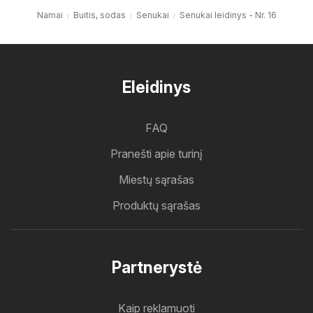
Namai
Buitis, sodas
Senukai
Senukai leidinys - Nr. 16
Eleidinys
FAQ
Pranešti apie turinį
Miestų sąrašas
Produktų sąrašas
Partnerystė
Kaip reklamuoti