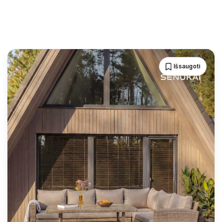
Išsaugoti