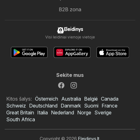
B2B zona
Eleidinys
Visi leidiniai vienoje vietoje
Sekite mus
Kitos šalys:
Österreich
Australia
België
Canada
Schweiz
Deutschland
Danmark
Suomi
France
Great Britain
Italia
Nederland
Norge
Sverige
South Africa
Copyright © 2026
Eleidinys.lt
.