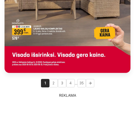
...
1
2
3
4
35
REKLAMA