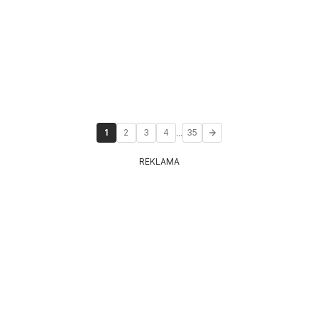
...
1
2
3
4
35
REKLAMA