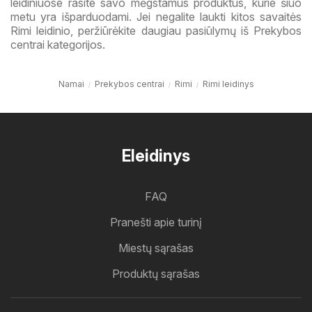
leidiniuose rasite savo mėgstamus produktus, kurie šiuo
metu yra išparduodami. Jei negalite laukti kitos savaitės
Rimi leidinio, peržiūrėkite daugiau pasiūlymų iš Prekybos
centrai kategorijos.
Namai
Prekybos centrai
Rimi
Rimi leidinys
Eleidinys
FAQ
Pranešti apie turinį
Miestų sąrašas
Produktų sąrašas