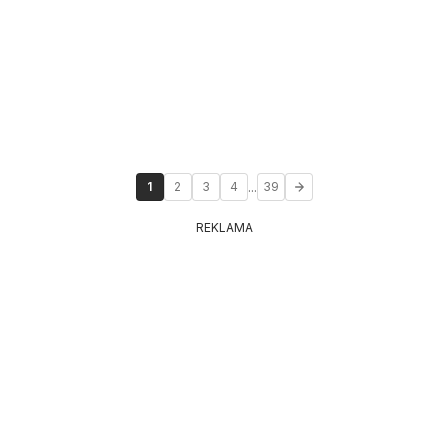
...
1
2
3
4
39
REKLAMA