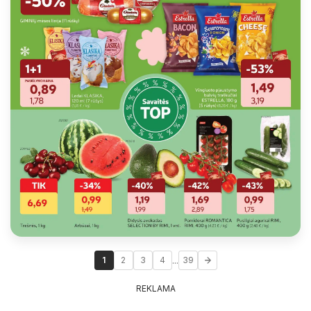
...
1
2
3
4
39
REKLAMA