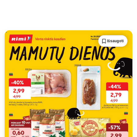
Išsaugoti