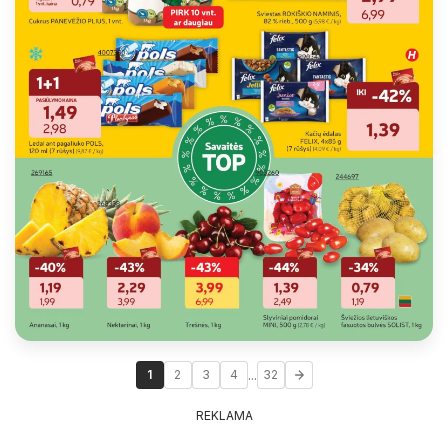
...
1
2
3
4
32
REKLAMA