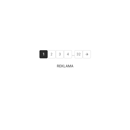
...
1
2
3
4
32
REKLAMA