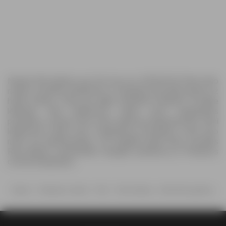
Naujas Rimi leidinys jau čia! Jau nuo 2026.06.30 Rimi siūlo
naujus savaitės pasiūlymus ir daugybę specialių akcijų už
heras kainas. Visas jas galite pamatyti naujame 12-page
leidinyje. Rimi leidiniuose rasite visus mėgstamus
produktus, kuriems šiuo metu taikomas išpardavimas. Rimi
leidiniuose rasite savo mėgstamus produktus, kurie šiuo
metu yra išparduodami. Jei negalite laukti kitos savaitės
Rimi leidinio, peržiūrėkite daugiau pasiūlymų iš Prekybos
centrai kategorijos.
Namai
Prekybos centrai
Rimi
Rimi leidinys - Alkoholinių gėrimų