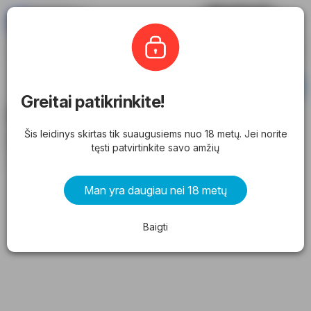
Eleidinys
Rimi
Prenumeruoti
Greitai patikrinkite!
Rimi leidinys (2026.06.30) - akcijos ir
Šis leidinys skirtas tik suaugusiems nuo 18 metų. Jei norite
specialūs pasiūlymai
tęsti patvirtinkite savo amžių
nuo antradienio 2026.06.30 iki pirmadienio 2026.07.13
Man yra daugiau nei 18 metų
REKLAMA
Baigti