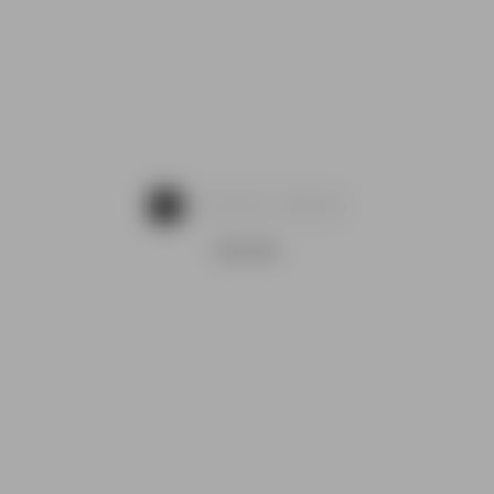
...
1
2
3
4
13
REKLAMA