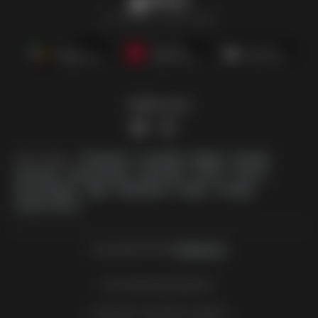
Eleidinys
Visi leidiniai vienoje vietoje
Sekite mus
Kitos šalys:
Österreich
Australia
België
Canada
Schweiz
Deutschland
Danmark
Suomi
France
Great Britain
Italia
Nederland
Norge
Sverige
South Africa
Copyright © 2026
Eleidinys.lt
.
liko diena/dienų/dienos
Svetainės naudojimo sąlygos