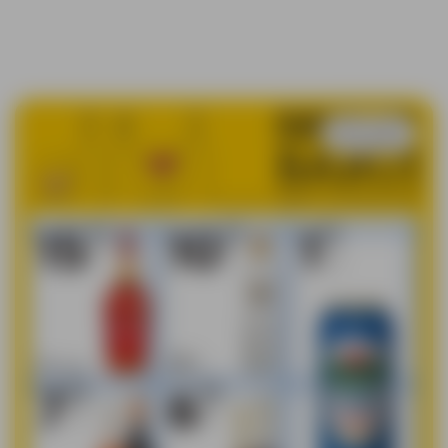
Išsaugoti