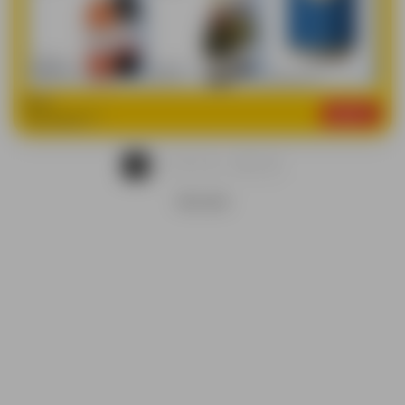
...
1
2
3
4
13
REKLAMA