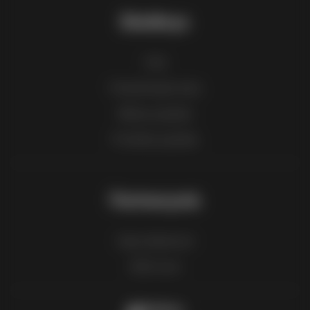
Eleidinys
FAQ
Pranešti apie turinį
Miestų sąrašas
Produktų sąrašas
Partnerystė
Kaip reklamuoti
B2B zona