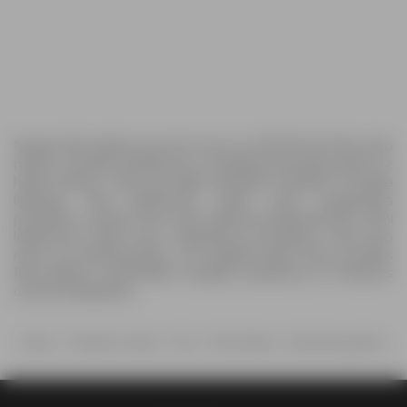
Naujas Rimi leidinys jau čia! Jau nuo 2026.05.26 Rimi siūlo
naujus savaitės pasiūlymus ir daugybę specialių akcijų už
heras kainas. Visas jas galite pamatyti naujame 10-page
leidinyje. Rimi leidiniuose rasite visus mėgstamus
produktus, kuriems šiuo metu taikomas išpardavimas. Rimi
leidiniuose rasite savo mėgstamus produktus, kurie šiuo
metu yra išparduodami. Jei negalite laukti kitos savaitės
Rimi leidinio, peržiūrėkite daugiau pasiūlymų iš Prekybos
centrai kategorijos.
Namai
Prekybos centrai
Rimi
Rimi leidinys - Alkoholinių gėrimų