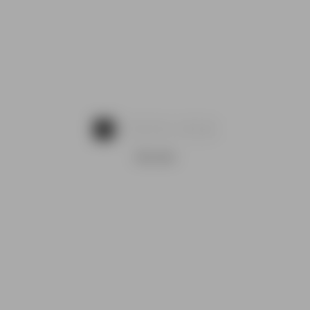
...
1
2
3
4
11
REKLAMA