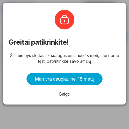
Eleidinys
Rimi
Prenumeruoti
Greitai patikrinkite!
Rimi leidinys (2026.05.26) - akcijos ir
Šis leidinys skirtas tik suaugusiems nuo 18 metų. Jei norite
specialūs pasiūlymai
tęsti patvirtinkite savo amžių
nuo antradienio 2026.05.26 iki pirmadienio 2026.06.15
Man yra daugiau nei 18 metų
REKLAMA
Baigti