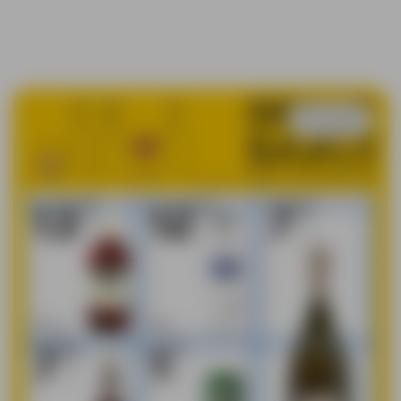
Išsaugoti