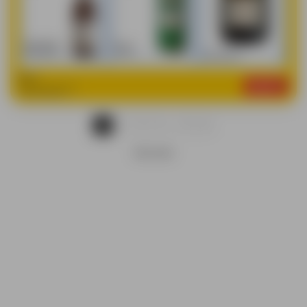
...
1
2
3
4
11
REKLAMA