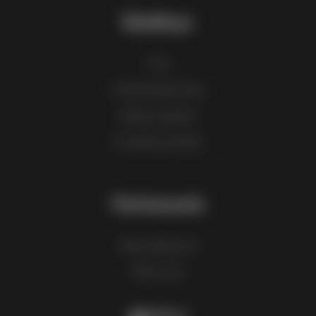
Eleidinys
FAQ
Pranešti apie turinį
Miestų sąrašas
Produktų sąrašas
Partnerystė
Kaip reklamuoti
B2B zona