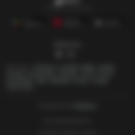
Eleidinys
Visi leidiniai vienoje vietoje
Sekite mus
Kitos šalys:
Österreich
Australia
België
Canada
Schweiz
Deutschland
Danmark
Suomi
France
Great Britain
Italia
Nederland
Norge
Sverige
South Africa
Copyright © 2026
Eleidinys.lt
.
liko diena/dienų/dienos
Svetainės naudojimo sąlygos