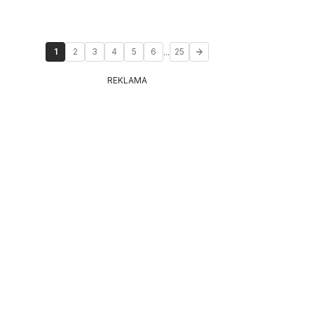
...
1
2
3
4
5
6
25
REKLAMA