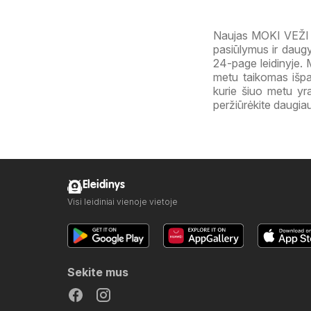
Naujas MOKI VEŽI l
pasiūlymus ir daugy
24-page leidinyje. 
metu taikomas išp
kurie šiuo metu yra
peržiūrėkite daugiau
Eleidinys
Visi leidiniai vienoje vietoje
Sekite mus