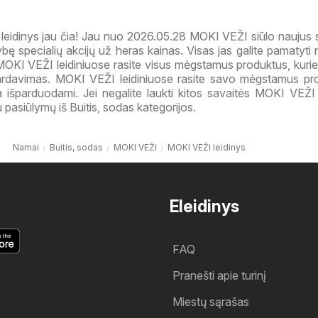
eidinys jau čia! Jau nuo 2026.05.28 MOKI VEŽI siūlo naujus 
bę specialių akcijų už heras kainas. Visas jas galite pamatyti
MOKI VEŽI leidiniuose rasite visus mėgstamus produktus, kuri
ardavimas. MOKI VEŽI leidiniuose rasite savo mėgstamus pr
 išparduodami. Jei negalite laukti kitos savaitės MOKI VEŽI l
 pasiūlymų iš Buitis, sodas kategorijos.
Namai
Buitis, sodas
MOKI VEŽI
MOKI VEŽI leidinys
Eleidinys
FAQ
Pranešti apie turinį
Miestų sąrašas