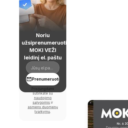
Noriu
užsiprenumeruoti
MOKI VEŽI
leidinį el. paštu
Prenumeruoti
Prisijungdami
sutinkate su
naudojimo
sąlygomis
ir
asmens duomenų
tvarkymu
.