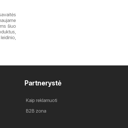
savaitės
 naujame
ems šiuo
oduktus,
eidinio,
Partnerystė
Kaip reklamuoti
B2B zona