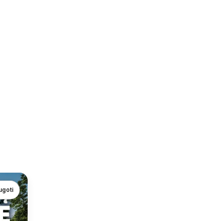
ugoti