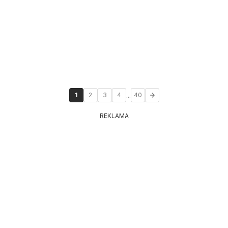
...
1
2
3
4
40
REKLAMA