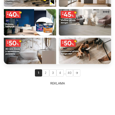
...
1
2
3
4
40
REKLAMA