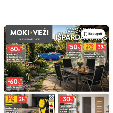
Išsaugoti