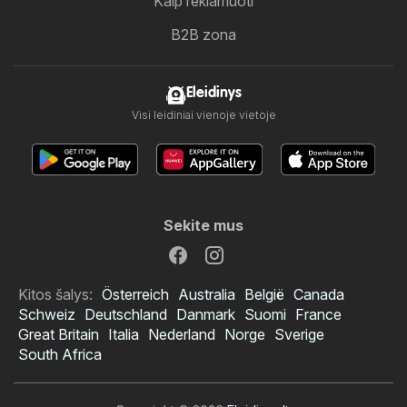
Kaip reklamuoti
B2B zona
Eleidinys
Visi leidiniai vienoje vietoje
Sekite mus
Kitos šalys:
Österreich
Australia
België
Canada
Schweiz
Deutschland
Danmark
Suomi
France
Great Britain
Italia
Nederland
Norge
Sverige
South Africa