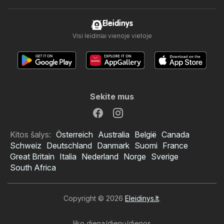
Eleidinys
Visi leidiniai vienoje vietoje
Sekite mus
Kitos šalys:
Österreich
Australia
België
Canada
Schweiz
Deutschland
Danmark
Suomi
France
Great Britain
Italia
Nederland
Norge
Sverige
South Africa
Copyright © 2026
Eleidinys.lt
.
liko diena/dienų/dienos