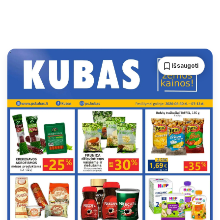
Išsaugoti