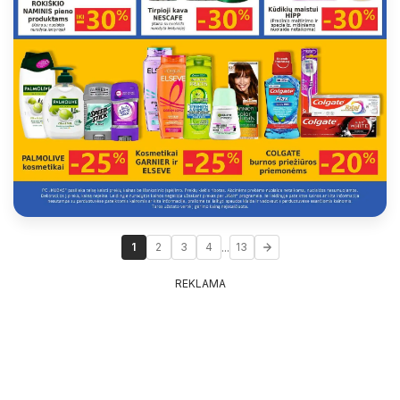
...
1
2
3
4
13
REKLAMA