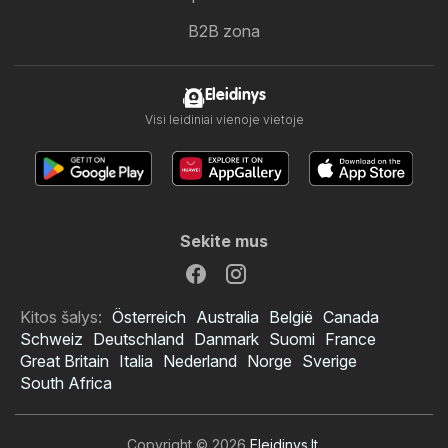
B2B zona
Eleidinys
Visi leidiniai vienoje vietoje
Sekite mus
Kitos šalys:
Österreich
Australia
België
Canada
Schweiz
Deutschland
Danmark
Suomi
France
Great Britain
Italia
Nederland
Norge
Sverige
South Africa
Copyright © 2026
Eleidinys.lt
.