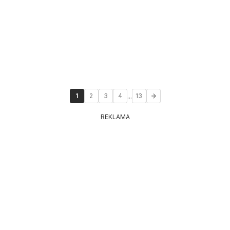
...
1
2
3
4
13
REKLAMA