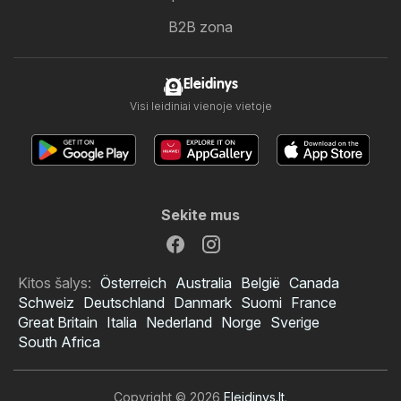
B2B zona
Eleidinys
Visi leidiniai vienoje vietoje
Sekite mus
Kitos šalys:
Österreich
Australia
België
Canada
Schweiz
Deutschland
Danmark
Suomi
France
Great Britain
Italia
Nederland
Norge
Sverige
South Africa
Copyright © 2026
Eleidinys.lt
.