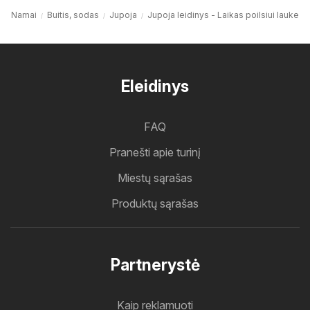
Namai
Buitis, sodas
Jupoja
Jupoja leidinys - Laikas poilsiui lauke
Eleidinys
FAQ
Pranešti apie turinį
Miestų sąrašas
Produktų sąrašas
Partnerystė
Kaip reklamuoti