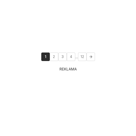
...
1
2
3
4
12
REKLAMA