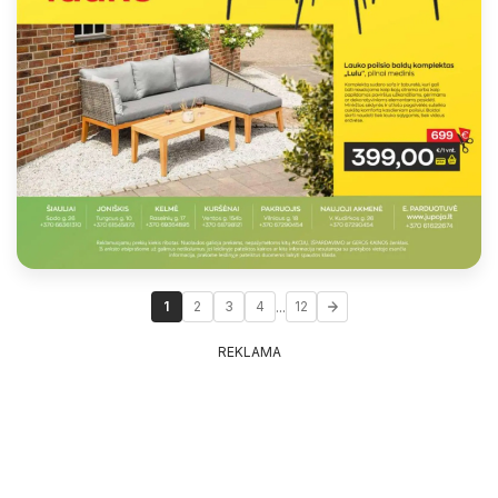
...
1
2
3
4
12
REKLAMA