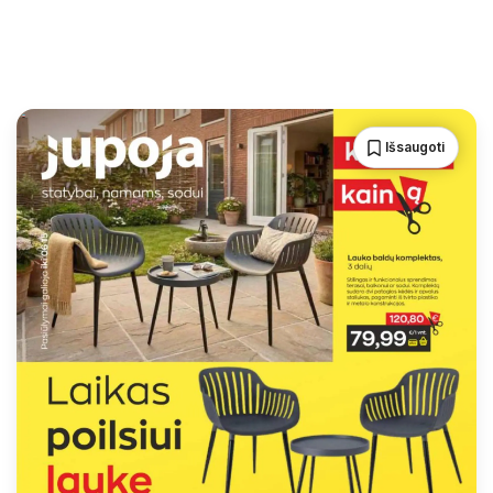
Išsaugoti