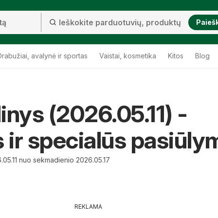
Paieš
Drabužiai, avalynė ir sportas
Vaistai, kosmetika
Kitos
Blog
dinys (2026.05.11) -
s ir specialūs pasiūly
.05.11 nuo sekmadienio 2026.05.17
REKLAMA