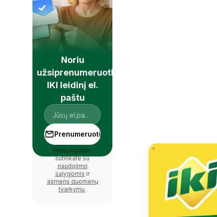
Noriu
užsiprenumeruoti
IKI leidinį el.
paštu
Prenumeruoti
Prisijungdami
sutinkate su
naudojimo
sąlygomis
ir
asmens duomenų
tvarkymu
.