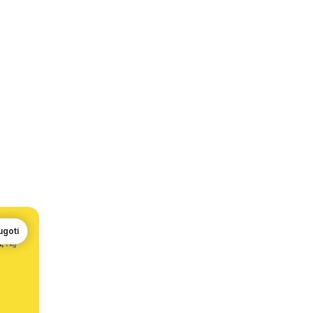
ugoti