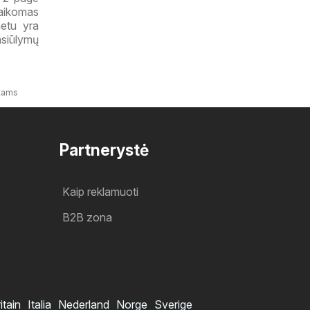
taikomas
metu yra
pasiūlymų
ntams
Partnerystė
Kaip reklamuoti
B2B zona
itain
Italia
Nederland
Norge
Sverige