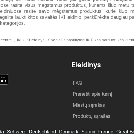
iniuose rasite visus mėgstamus produktus, kuriems šiuo metu 
 leidiniuose rasite savo mėgstamus produktus, kurie šiuo 
galite laukti kitos savaitės IKI leidinio, peržiūrėkite daugiau 
kategorijos.
centrai
IKI
IKI leidinys - Specialūs pasiūlymai IKI Pikas parduotuvės klie
Eleidinys
FAQ
Pranešti apie turinį
Miestų sąrašas
Produktų sąrašas
da
Schweiz
Deutschland
Danmark
Suomi
France
Great Br