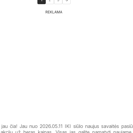
REKLAMA
 jau čia! Jau nuo 2026.05.11 IKI siūlo naujus savaitės pasiū
 akcijų už heras kainas. Visas jas galite pamatyti naujam