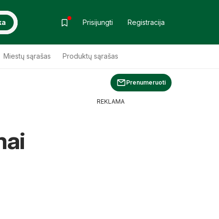
ka
Prisijungti
Registracija
Miestų sąrašas
Produktų sąrašas
Prenumeruoti
REKLAMA
mai