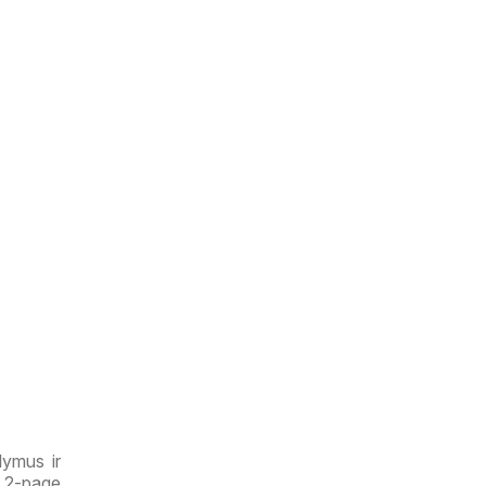
lymus ir
e 2-page