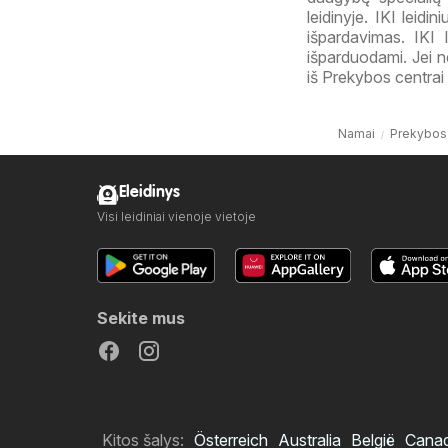
leidinyje. IKI leid
išpardavimas. IKI
išparduodami. Jei ne
iš Prekybos centrai 
Namai
Prekybos 
Eleidinys
Visi leidiniai vienoje vietoje
Sekite mus
Kitos šalys:
Österreich
Australia
België
Cana