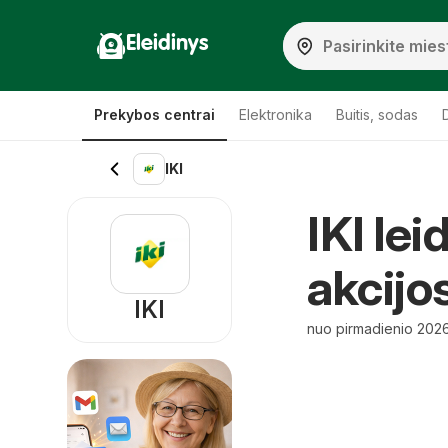
Eleidinys
Prekybos centrai
Elektronika
Buitis, sodas
IKI
IKI lei
akcijo
IKI
nuo pirmadienio 2026