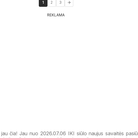
1
2
3
REKLAMA
 jau čia! Jau nuo 2026.07.06 IKI siūlo naujus savaitės pasiū