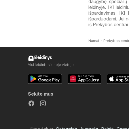
daugybę specialių
leidinyje. IKI leid
išpardavimas. IKI
išparduodami. Jei ne
iš Prekybos centrai 
Namai
Prekybos centr
Eleidinys
Visi leidiniai vienoje vietoje
Sekite mus