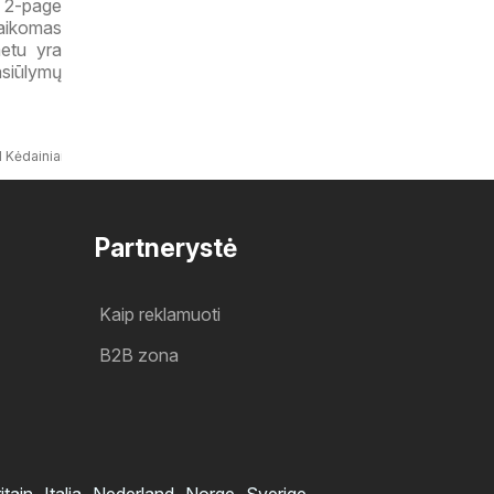
e 2-page
taikomas
metu yra
pasiūlymų
IKI Kėdainiai parduotuvės klientams
Partnerystė
Kaip reklamuoti
B2B zona