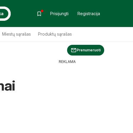
ka
Prisijungti
Registracija
Miestų sąrašas
Produktų sąrašas
Prenumeruoti
REKLAMA
mai