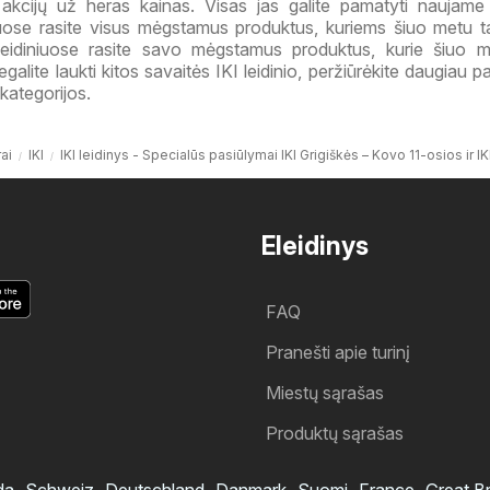
 akcijų už heras kainas. Visas jas galite pamatyti naujam
iniuose rasite visus mėgstamus produktus, kuriems šiuo metu 
 leidiniuose rasite savo mėgstamus produktus, kurie šiuo 
galite laukti kitos savaitės IKI leidinio, peržiūrėkite daugiau 
kategorijos.
ai
IKI
IKI leidinys - Specialūs pasiūlymai IKI Grigiškės – Kovo 11-osios ir 
Eleidinys
FAQ
Pranešti apie turinį
Miestų sąrašas
Produktų sąrašas