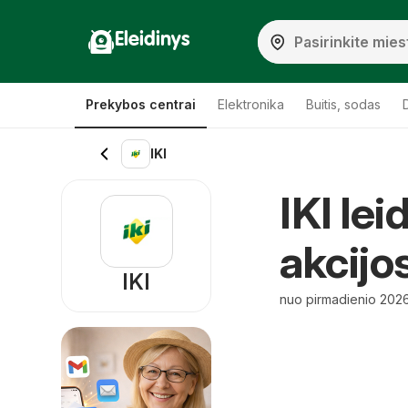
Eleidinys
Prekybos centrai
Elektronika
Buitis, sodas
IKI
IKI lei
akcijo
IKI
nuo pirmadienio 2026