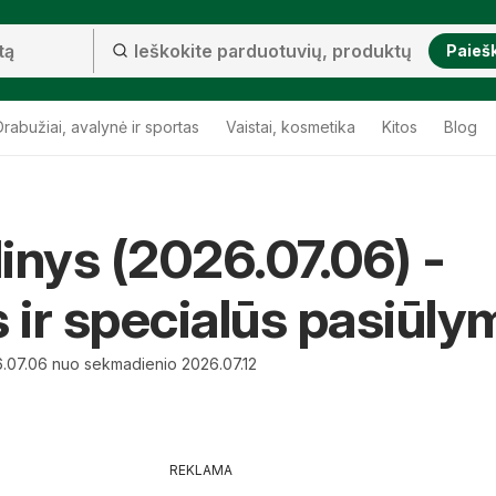
Paieš
Drabužiai, avalynė ir sportas
Vaistai, kosmetika
Kitos
Blog
dinys (2026.07.06) -
s ir specialūs pasiūly
.07.06 nuo sekmadienio 2026.07.12
REKLAMA