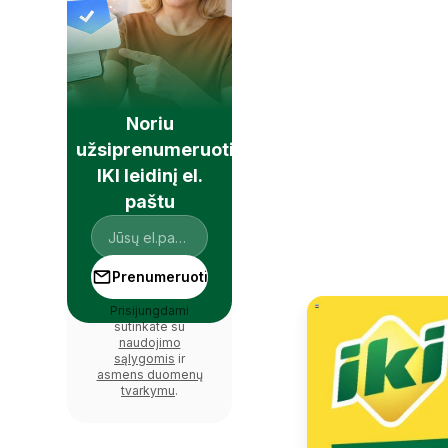
Noriu
užsiprenumeruoti
IKI leidinį el.
paštu
Prenumeruoti
Prisijungdami
sutinkate su
naudojimo
sąlygomis
ir
asmens duomenų
tvarkymu
.