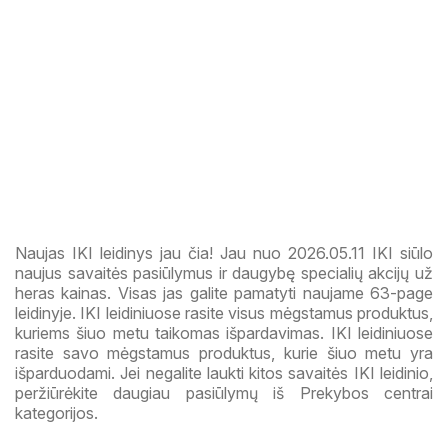
Naujas IKI leidinys jau čia! Jau nuo 2026.05.11 IKI siūlo
naujus savaitės pasiūlymus ir daugybę specialių akcijų už
heras kainas. Visas jas galite pamatyti naujame 63-page
leidinyje. IKI leidiniuose rasite visus mėgstamus produktus,
kuriems šiuo metu taikomas išpardavimas. IKI leidiniuose
rasite savo mėgstamus produktus, kurie šiuo metu yra
išparduodami. Jei negalite laukti kitos savaitės IKI leidinio,
peržiūrėkite daugiau pasiūlymų iš Prekybos centrai
kategorijos.