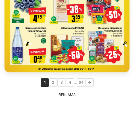
...
1
2
3
4
64
REKLAMA