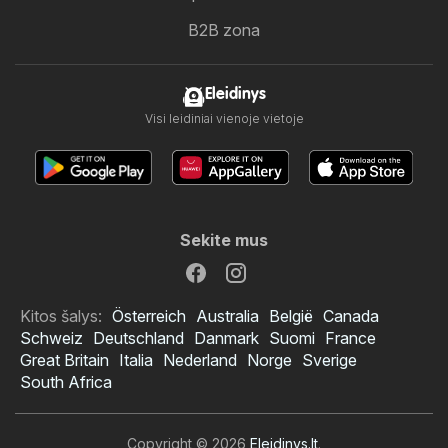
B2B zona
Eleidinys
Visi leidiniai vienoje vietoje
Sekite mus
Kitos šalys:
Österreich
Australia
België
Canada
Schweiz
Deutschland
Danmark
Suomi
France
Great Britain
Italia
Nederland
Norge
Sverige
South Africa
Copyright © 2026
Eleidinys.lt
.