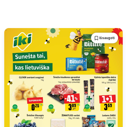
Išsaugoti