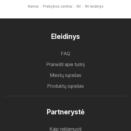
Namai
Prekybos centrai
IKI
IKI leidinys
Eleidinys
FAQ
Pranešti apie turinį
Miestų sąrašas
Produktų sąrašas
Partnerystė
Kaip reklamuoti