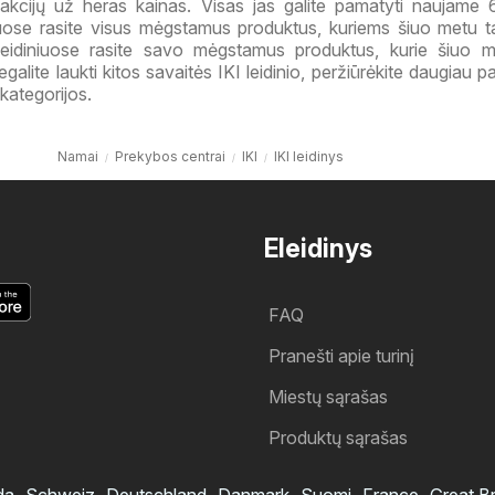
akcijų už heras kainas. Visas jas galite pamatyti naujame
iniuose rasite visus mėgstamus produktus, kuriems šiuo metu 
 leidiniuose rasite savo mėgstamus produktus, kurie šiuo 
galite laukti kitos savaitės IKI leidinio, peržiūrėkite daugiau 
kategorijos.
Namai
Prekybos centrai
IKI
IKI leidinys
Eleidinys
FAQ
Pranešti apie turinį
Miestų sąrašas
Produktų sąrašas