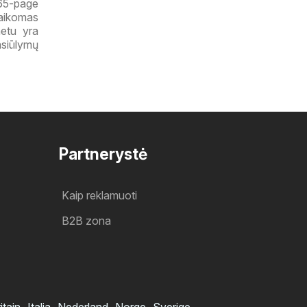
 65-page
taikomas
metu yra
pasiūlymų
Partnerystė
Kaip reklamuoti
B2B zona