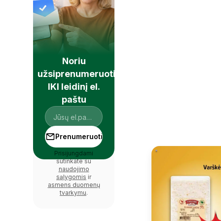
Noriu
užsiprenumeruoti
IKI leidinį el.
paštu
Prenumeruoti
Prisijungdami
sutinkate su
naudojimo
sąlygomis
ir
asmens duomenų
tvarkymu
.