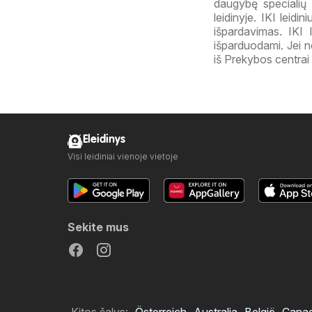
daugybę specialių 
leidinyje. IKI leid
išpardavimas. IKI
išparduodami. Jei ne
iš Prekybos centrai 
Eleidinys
Visi leidiniai vienoje vietoje
Sekite mus