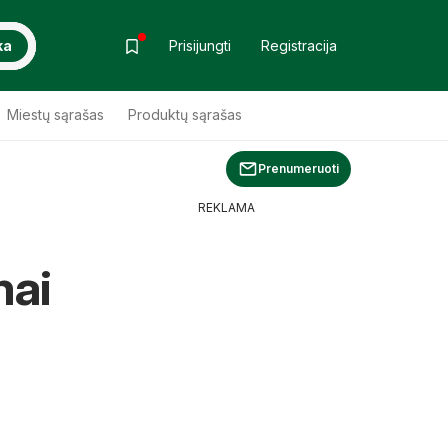
ka
Prisijungti
Registracija
Miestų sąrašas
Produktų sąrašas
Prenumeruoti
REKLAMA
mai