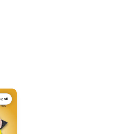
ugoti