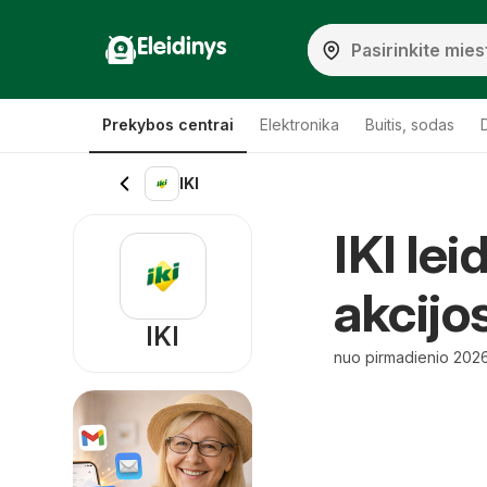
Eleidinys
Prekybos centrai
Elektronika
Buitis, sodas
IKI
IKI le
akcijo
IKI
nuo pirmadienio 202