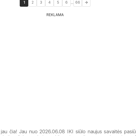
...
1
2
3
4
5
6
66
REKLAMA
 jau čia! Jau nuo 2026.06.08 IKI siūlo naujus savaitės pasiū