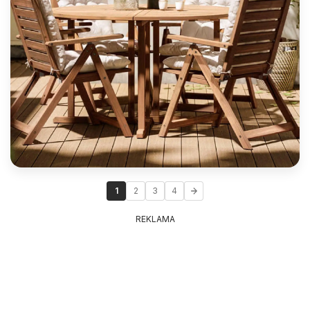
1
2
3
4
REKLAMA