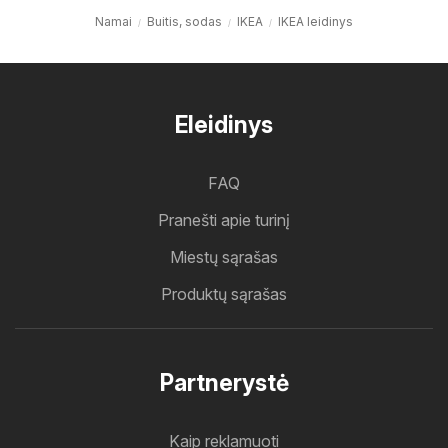
Namai
Buitis, sodas
IKEA
IKEA leidinys
Eleidinys
FAQ
Pranešti apie turinį
Miestų sąrašas
Produktų sąrašas
Partnerystė
Kaip reklamuoti