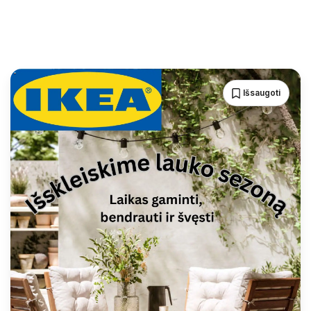
Išsaugoti