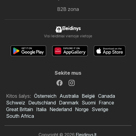
B2B zona
Eleidinys
Visi leidiniai vienoje vietoje
Sekite mus
Kitos šalys:
Österreich
Australia
België
Canada
Schweiz
Deutschland
Danmark
Suomi
France
Great Britain
Italia
Nederland
Norge
Sverige
South Africa
Copyright © 2026
Eleidinys.lt
.