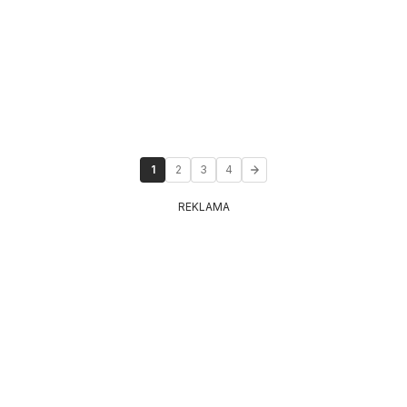
1
2
3
4
REKLAMA