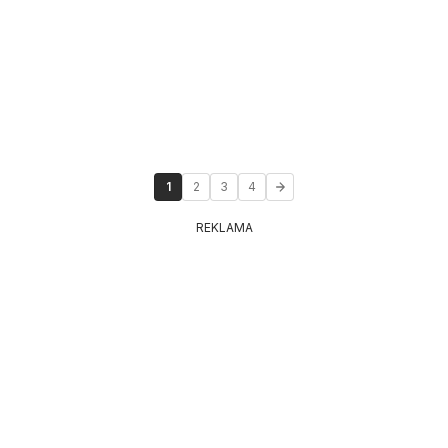
1
2
3
4
REKLAMA