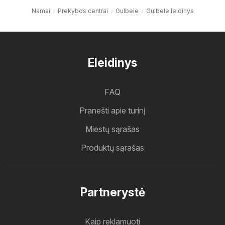
Namai
Prekybos centrai
Gulbele
Gulbele leidinys
Eleidinys
FAQ
Pranešti apie turinį
Miestų sąrašas
Produktų sąrašas
Partnerystė
Kaip reklamuoti