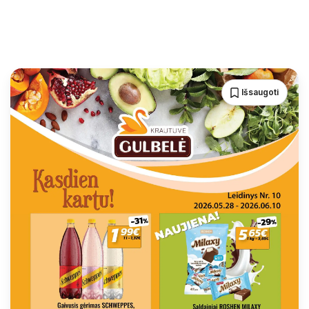
Išsaugoti