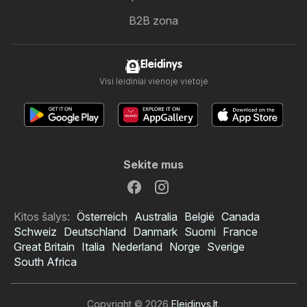
B2B zona
Eleidinys
Visi leidiniai vienoje vietoje
Sekite mus
Kitos šalys:
Österreich
Australia
België
Canada
Schweiz
Deutschland
Danmark
Suomi
France
Great Britain
Italia
Nederland
Norge
Sverige
South Africa
Copyright © 2026
Eleidinys.lt
.