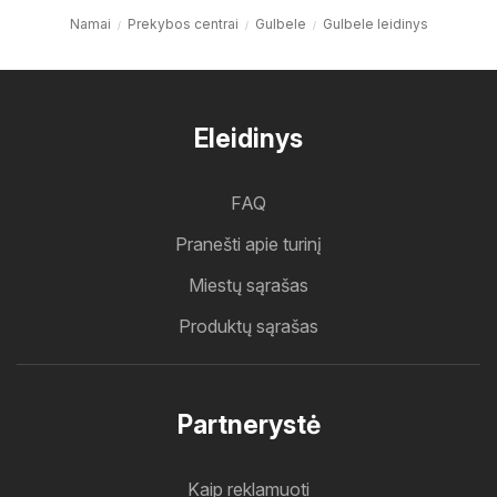
Namai
Prekybos centrai
Gulbele
Gulbele leidinys
Eleidinys
FAQ
Pranešti apie turinį
Miestų sąrašas
Produktų sąrašas
Partnerystė
Kaip reklamuoti