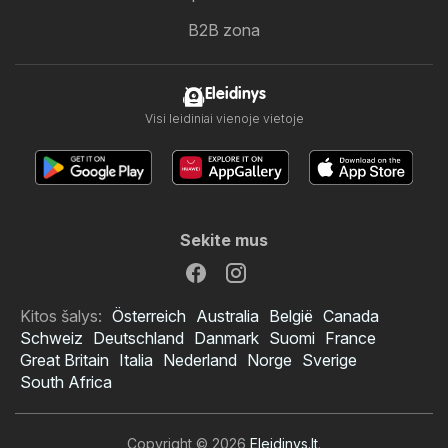
B2B zona
Eleidinys
Visi leidiniai vienoje vietoje
Sekite mus
Kitos šalys:
Österreich
Australia
België
Canada
Schweiz
Deutschland
Danmark
Suomi
France
Great Britain
Italia
Nederland
Norge
Sverige
South Africa
Copyright © 2026
Eleidinys.lt
.