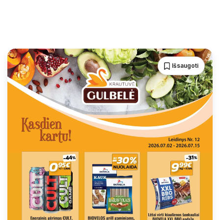
Išsaugoti