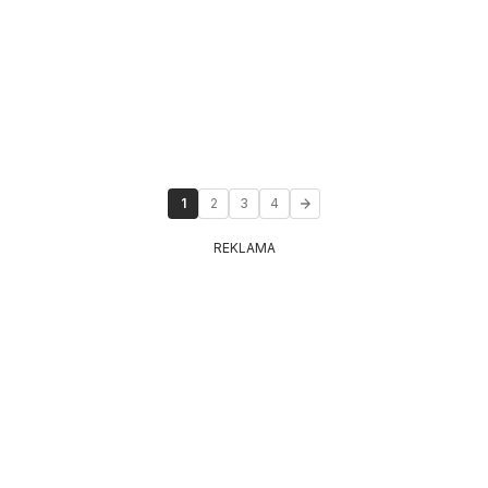
1
2
3
4
REKLAMA