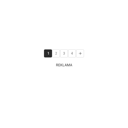
1
2
3
4
REKLAMA