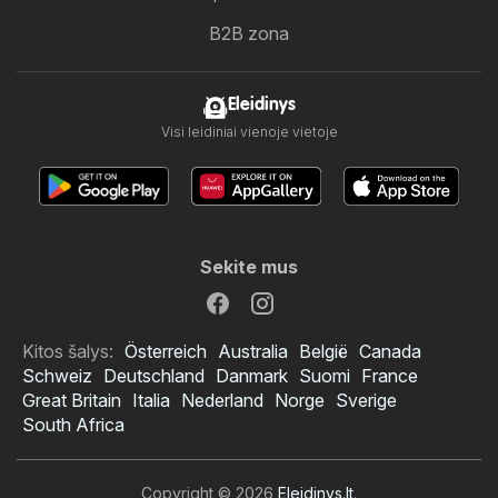
B2B zona
Eleidinys
Visi leidiniai vienoje vietoje
Sekite mus
Kitos šalys:
Österreich
Australia
België
Canada
Schweiz
Deutschland
Danmark
Suomi
France
Great Britain
Italia
Nederland
Norge
Sverige
South Africa
Copyright © 2026
Eleidinys.lt
.