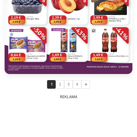
1
2
3
4
REKLAMA