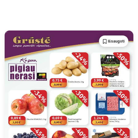
Išsaugoti