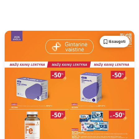
Išsaugoti