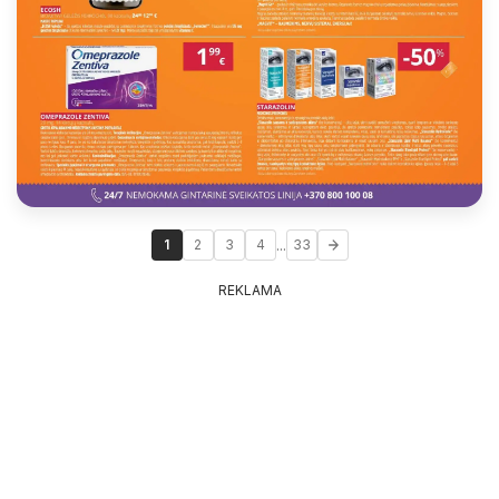
...
1
2
3
4
33
REKLAMA