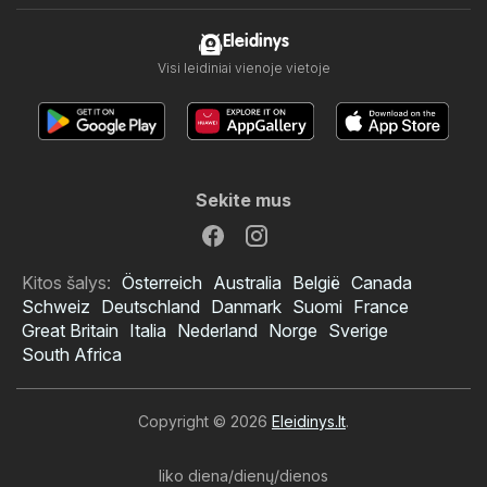
Eleidinys
Visi leidiniai vienoje vietoje
Sekite mus
Kitos šalys:
Österreich
Australia
België
Canada
Schweiz
Deutschland
Danmark
Suomi
France
Great Britain
Italia
Nederland
Norge
Sverige
South Africa
Copyright © 2026
Eleidinys.lt
.
liko diena/dienų/dienos