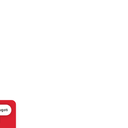
ugoti