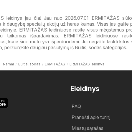
 leidinys jau čia! Jau nuo 2026.07.01 ERMITAŽAS siūlo
 ir daugybę specialių akcijų už heras kainas. Visas jas galite 
eidinyje. ERMITAŽAS leidiniuose rasite visus mėgstamus pr
u taikomas išpardavimas. ERMITAŽAS leidiniuose rasi
, kurie šiuo metu yra išparduodami. Jei negalite laukti kitos 
 peržiūrėkite daugiau pasiūlymų iš Buitis, sodas kategorijos.
Namai
Buitis, sodas
ERMITAŽAS
ERMITAŽAS leidinys
Eleidinys
FAQ
Pranešti apie turinį
Miestų sąrašas