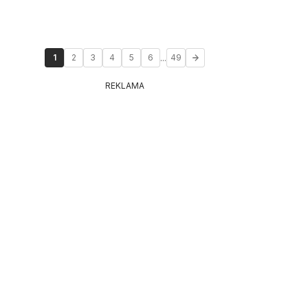
...
1
2
3
4
5
6
49
REKLAMA