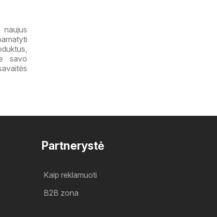
 naujus
pamatyti
oduktus,
te savo
savaitės
Partnerystė
Kaip reklamuoti
B2B zona