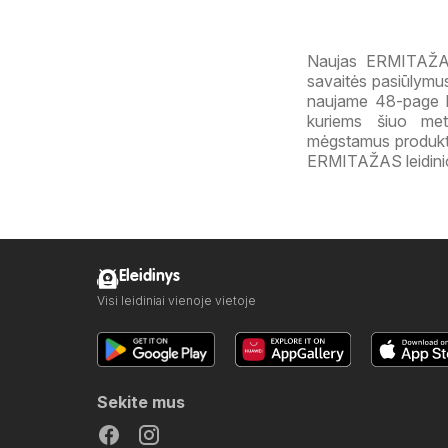
Naujas ERMITAŽAS
savaitės pasiūlymus
naujame 48-page l
kuriems šiuo met
mėgstamus produktus
ERMITAŽAS leidinio,
Eleidinys
Visi leidiniai vienoje vietoje
Sekite mus