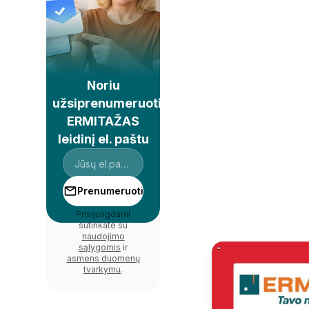
Noriu
užsiprenumeruoti
ERMITAŽAS
leidinį el. paštu
Prenumeruoti
Prisijungdami
sutinkate su
naudojimo
sąlygomis
ir
asmens duomenų
tvarkymu
.