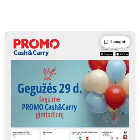
Išsaugoti