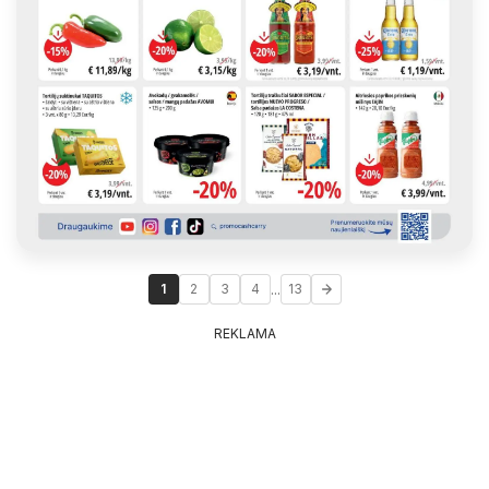
...
1
2
3
4
13
REKLAMA