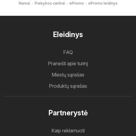
Namai
Prekybos centrai
ePromo
ePromo leidinys
Eleidinys
FAQ
Pranešti apie turinį
Miestų sąrašas
Produktų sąrašas
Partnerystė
Kaip reklamuoti