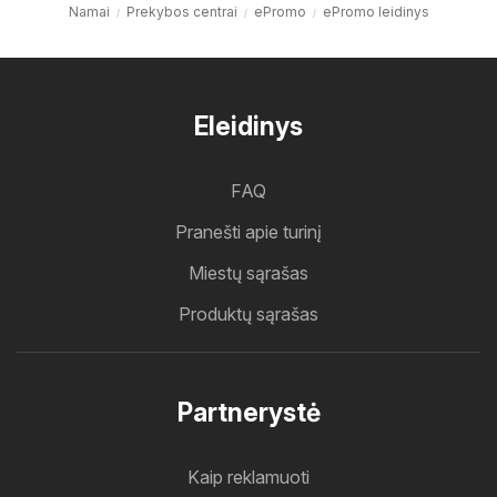
Namai
Prekybos centrai
ePromo
ePromo leidinys
Eleidinys
FAQ
Pranešti apie turinį
Miestų sąrašas
Produktų sąrašas
Partnerystė
Kaip reklamuoti