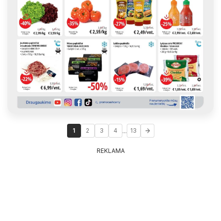
...
1
2
3
4
13
REKLAMA