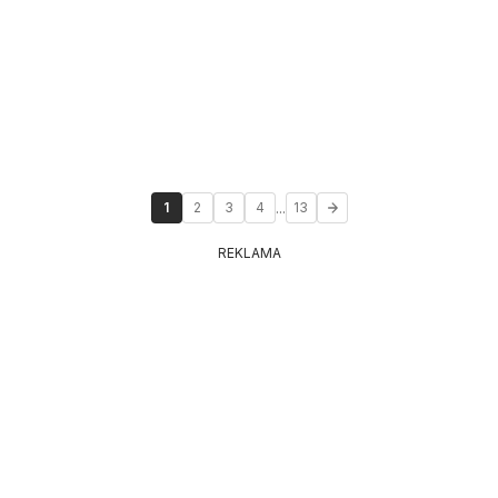
...
1
2
3
4
13
REKLAMA