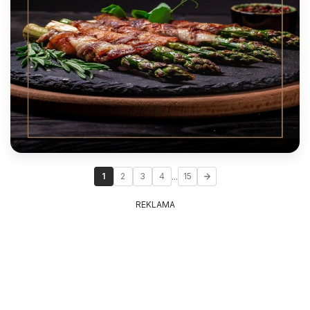
...
1
2
3
4
15
REKLAMA