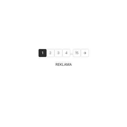
...
1
2
3
4
15
REKLAMA