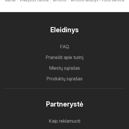
Namai
Prekybos centrai
ePromo
ePromo leidinys - Food service
Eleidinys
FAQ
Pranešti apie turinį
Miestų sąrašas
Produktų sąrašas
Partnerystė
Kaip reklamuoti