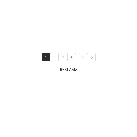
...
1
2
3
4
17
REKLAMA