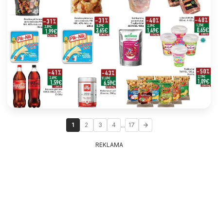
...
1
2
3
4
17
REKLAMA