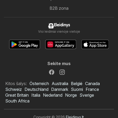
B2B zona
Eleidinys
Visi leidiniai vienoje vietoje
Sekite mus
Kitos šalys:
Österreich
Australia
België
Canada
Schweiz
Deutschland
Danmark
Suomi
France
Great Britain
Italia
Nederland
Norge
Sverige
South Africa
Copyright © 2026
Eleidinys.lt
.