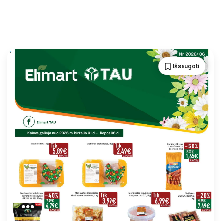
Išsaugoti