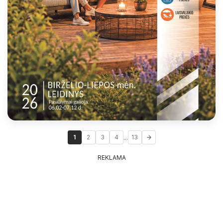
...
1
2
3
4
13
REKLAMA