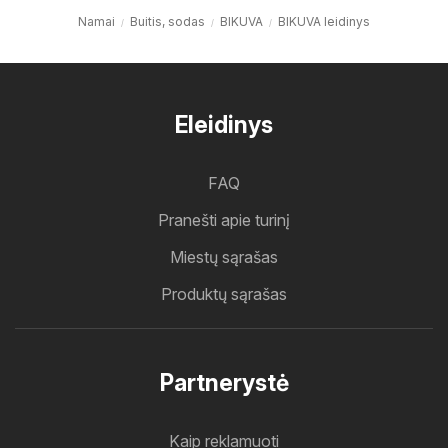
Namai
Buitis, sodas
BIKUVA
BIKUVA leidinys
Eleidinys
FAQ
Pranešti apie turinį
Miestų sąrašas
Produktų sąrašas
Partnerystė
Kaip reklamuoti