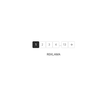
...
1
2
3
4
13
REKLAMA