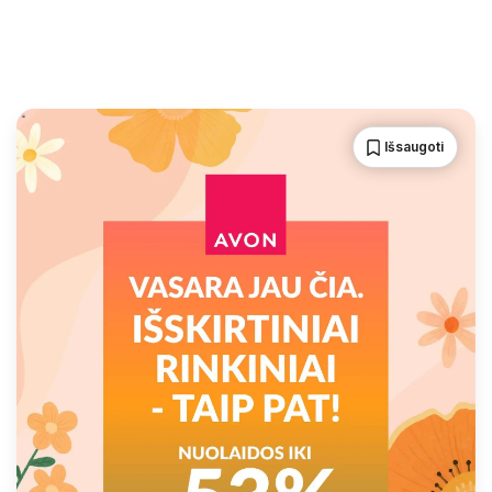
Išsaugoti