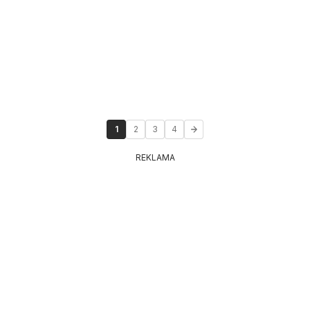
1
2
3
4
REKLAMA