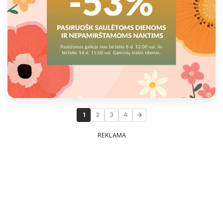
1
2
3
4
REKLAMA