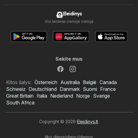
Eleidinys
Visi leidiniai vienoje vietoje
Sekite mus
Kitos šalys:
Österreich
Australia
België
Canada
Schweiz
Deutschland
Danmark
Suomi
France
Great Britain
Italia
Nederland
Norge
Sverige
South Africa
Copyright © 2026
Eleidinys.lt
.
liko diena/dienų/dienos