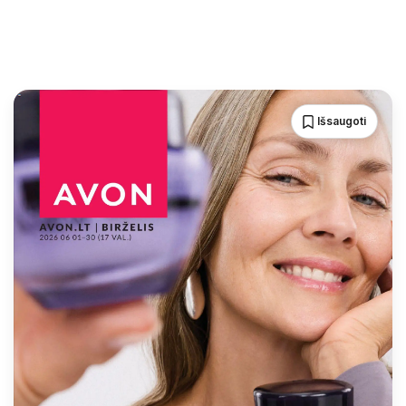
Išsaugoti