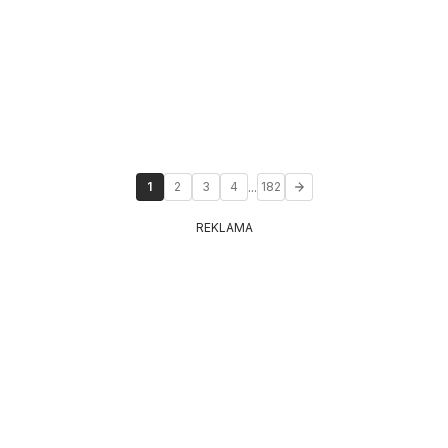
...
1
2
3
4
182
REKLAMA