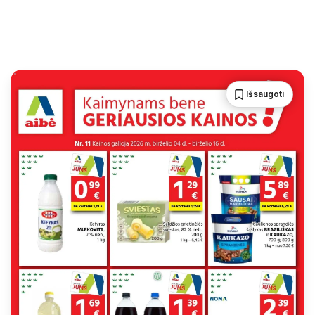
Išsaugoti