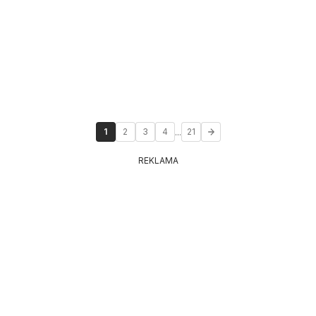
...
1
2
3
4
21
REKLAMA