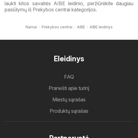
laukti kitos savaitės AIBE leidinio, peržiūrėkite daugiau
pasiūlymų iš Prekybos centrai kategorijos.
Namai
Prekybos centrai
AIBE
AIBE leidinys
Eleidinys
FAQ
Pranešti apie turinį
Miestų sąrašas
Produktų sąrašas