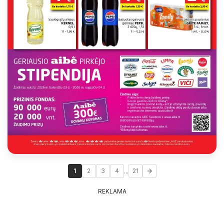
...
1
2
3
4
21
REKLAMA