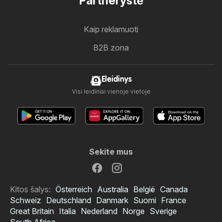
Partnerystė
Kaip reklamuoti
B2B zona
Eleidinys
Visi leidiniai vienoje vietoje
Sekite mus
Kitos šalys:
Österreich
Australia
België
Canada
Schweiz
Deutschland
Danmark
Suomi
France
Great Britain
Italia
Nederland
Norge
Sverige
South Africa